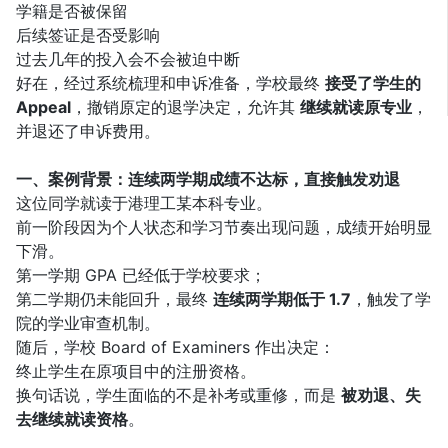
学籍是否被保留
后续签证是否受影响
过去几年的投入会不会被迫中断
好在，经过系统梳理和申诉准备，学校最终
接受了学生的
Appeal
，撤销原定的退学决定，允许其
继续就读原专业
，
并退还了申诉费用。
一、案例背景：连续两学期成绩不达标，直接触发劝退
这位同学就读于港理工某本科专业。
前一阶段因为个人状态和学习节奏出现问题，成绩开始明显
下滑。
第一学期 GPA 已经低于学校要求；
第二学期仍未能回升，最终
连续两学期低于 1.7
，触发了学
院的学业审查机制。
随后，学校 Board of Examiners 作出决定：
终止学生在原项目中的注册资格。
换句话说，学生面临的不是补考或重修，而是
被劝退、失
去继续就读资格
。