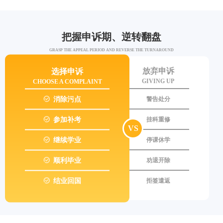
把握申诉期、逆转翻盘
GRASP THE APPEAL PERIOD AND REVERSE THE TURNAROUND
选择申诉
放弃申诉
CHOOSE A COMPLAINT
GIVING UP
消除污点
警告处分
参加补考
挂科重修
VS
继续学业
停课休学
顺利毕业
劝退开除
结业回国
拒签遣返