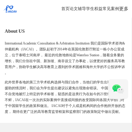
更多
首页
论文辅导
学生权益
常见案例
About US
International Academic Consultation & Arbitration Institution 我们是国际学术咨询&
仲裁机构（IACAI）。团队起初于2014年在英国伦敦郡厅附近一栋小办公室成
立，位于泰晤士河南岸， 最近的伦敦地铁站是Waterloo Station，随着业务量的
增长，我们分别在中国、新加坡、南非设立了办事处，以便更好的服务高等教
育用户，协助学生解决高等教育上遇到的学术困难和海外大学的不公投诉申诉
。
此外世界各地的第三方学术机构选择与我们合作，当他们的学生出现棘手需要
援助的情况时，我们会为学生提出建议以避免出现致命错误。 中国留学生往往
不自觉地被打上特定的学术标签，疑惑的是这类行为在如今的21世纪依然屡见
不鲜，IACAI在一次次的实际案例中直接或间接的改变国际间各国大学部门对
于中国留学生的政策和做法。 IACAI对于个人或是机构间的合作抱持开放的态
度， 期待在更广泛的高等教育监管框架和监察部门的政策制定中做出贡献。