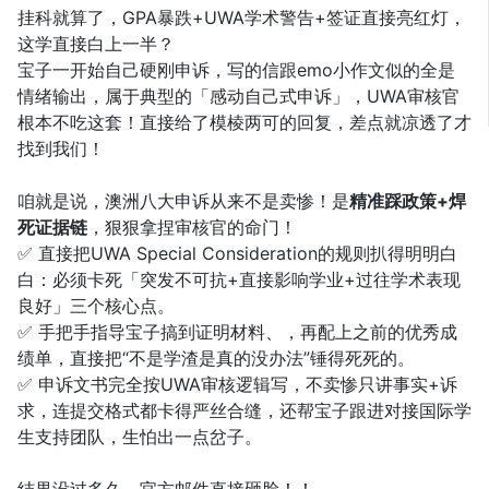
挂科就算了，GPA暴跌+UWA学术警告+签证直接亮红灯，
这学直接白上一半？
宝子一开始自己硬刚申诉，写的信跟emo小作文似的全是
情绪输出，属于典型的「感动自己式申诉」，UWA审核官
根本不吃这套！直接给了模棱两可的回复，差点就凉透了才
找到我们！
咱就是说，澳洲八大申诉从来不是卖惨！是
精准踩政策+焊
死证据链
，狠狠拿捏审核官的命门！
✅ 直接把UWA Special Consideration的规则扒得明明白
白：必须卡死「突发不可抗+直接影响学业+过往学术表现
良好」三个核心点。
✅ 手把手指导宝子搞到证明材料、，再配上之前的优秀成
绩单，直接把“不是学渣是真的没办法”锤得死死的。
✅ 申诉文书完全按UWA审核逻辑写，不卖惨只讲事实+诉
求，连提交格式都卡得严丝合缝，还帮宝子跟进对接国际学
生支持团队，生怕出一点岔子。