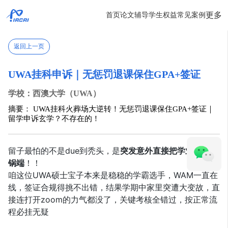
更多
首页
论文辅导
学生权益
常见案例
返回上一页
UWA挂科申诉｜无惩罚退课保住GPA+签证
学校：西澳大学（UWA）
摘要： UWA挂科火葬场大逆转！无惩罚退课保住GPA+签证｜
留学申诉玄学？不存在的！
留子最怕的不是due到秃头，是
突发意外直接把学业签证一
锅端
！！
咱这位UWA硕士宝子本来是稳稳的学霸选手，WAM一直在
线，签证合规得挑不出错，结果学期中家里突遭大变故，直
接连打开zoom的力气都没了，关键考核全错过，按正常流
程必挂无疑