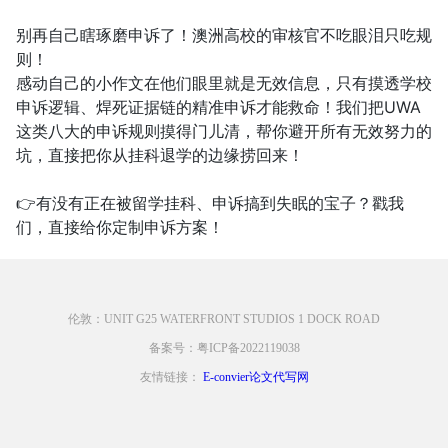
别再自己瞎琢磨申诉了！澳洲高校的审核官不吃眼泪只吃规
则！
感动自己的小作文在他们眼里就是无效信息，只有摸透学校
申诉逻辑、焊死证据链的精准申诉才能救命！我们把UWA
这类八大的申诉规则摸得门儿清，帮你避开所有无效努力的
坑，直接把你从挂科退学的边缘捞回来！
👉有没有正在被留学挂科、申诉搞到失眠的宝子？戳我
们，直接给你定制申诉方案！
伦敦：UNIT G25 WATERFRONT STUDIOS 1 DOCK ROAD
备案号：粤ICP备2022119038
友情链接：
E-convier论文代写网