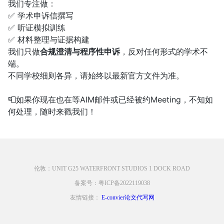
我们专注做：
✅ 学术申诉信撰写
✅ 听证模拟训练
✅ 材料整理与证据构建
我们只做
合规澄清与程序性申诉
，反对任何形式的学术不
端。
不同学校细则各异，请始终以最新官方文件为准。
📮如果你现在也在等AIM邮件或已经被约Meeting，不知如
何处理，随时来戳我们！
伦敦：UNIT G25 WATERFRONT STUDIOS 1 DOCK ROAD
备案号：粤ICP备2022119038
友情链接：
E-convier论文代写网