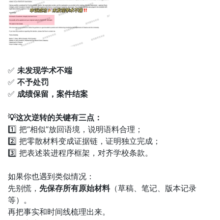
✅
未发现学术不端
✅
不予处罚
✅
成绩保留，案件结案
💡这次逆转的关键有三点：
1️⃣ 把“相似”放回语境，说明语料合理；
2️⃣ 把零散材料变成证据链，证明独立完成；
3️⃣ 把表述装进程序框架，对齐学校条款。
如果你也遇到类似情况：
先别慌，
先保存所有原始材料
（草稿、笔记、版本记录
等）。
再把事实和时间线梳理出来。