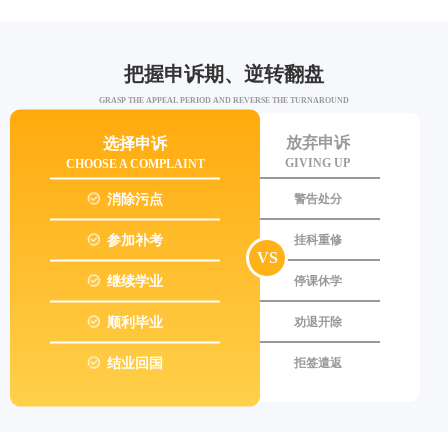
把握申诉期、逆转翻盘
GRASP THE APPEAL PERIOD AND REVERSE THE TURNAROUND
选择申诉
放弃申诉
CHOOSE A COMPLAINT
GIVING UP
消除污点
警告处分
参加补考
挂科重修
VS
继续学业
停课休学
顺利毕业
劝退开除
结业回国
拒签遣返